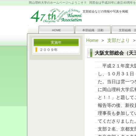
岡山理科大学のホームページへようこそ !! 同窓会は平成20年に創立40周年
支部総会などの情報や写真を掲載
HOME
本部組織 活動
支部組織 
Home
＞
支部だより
実施年
２００９年
大阪支部総会（天王寺
平成２１年度大阪
し、１０月３１日
た。当日は雲一つ
に岡山理科大学広
と！！」と題して
報告等の後、新役
理事長も参加して
てくださりました
支部２名、京都支