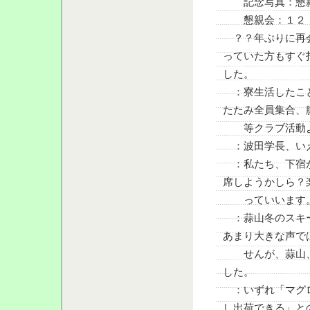
記念写真：懇親
懇親会：１２：
？？年ぶりに再会
っていた方もすぐ
した。
：寮生活したこと
たたみ全員集合、
等クラブ活動よ
：波田学長、いえ
：私たち、下宿が
席しようかしら？
っていいます
：蒜山冬のスキー
あまり大きな声で
せんが、蒜山、
した。
：いずれ「マグロ
し出荷できる」と