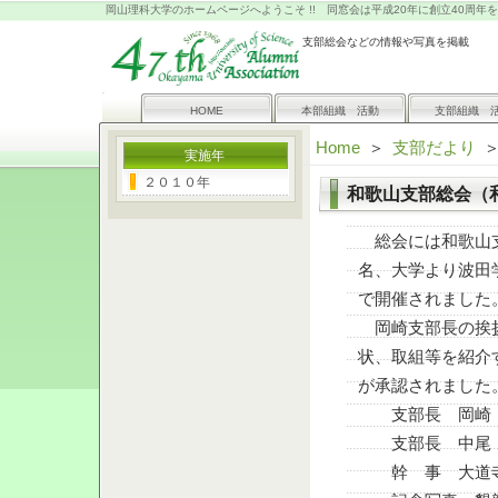
岡山理科大学のホームページへようこそ !! 同窓会は平成20年に創立40周年
支部総会などの情報や写真を掲載
HOME
本部組織 活動
支部組織 
Home
＞
支部だより
実施年
２０１０年
和歌山支部総会（和
総会には和歌山支
名、大学より波田
で開催されました
岡崎支部長の挨拶
状、取組等を紹介
が承認されました
支部長 岡崎
支部長 中尾 
幹 事 大道寺