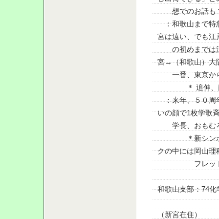
想でのお話も
：和歌山まで特急
宮は遠い、でも江
の初めまでは江
宮→（和歌山）大
一番、東京から
＊ 追伸、南の
：来年、５０周年
いの顔で1枚学歌
学長、おもむろ
＊新シンボルキ
クの中には岡山理
フレットが入っ
和歌山支部：74
（新宮在住）