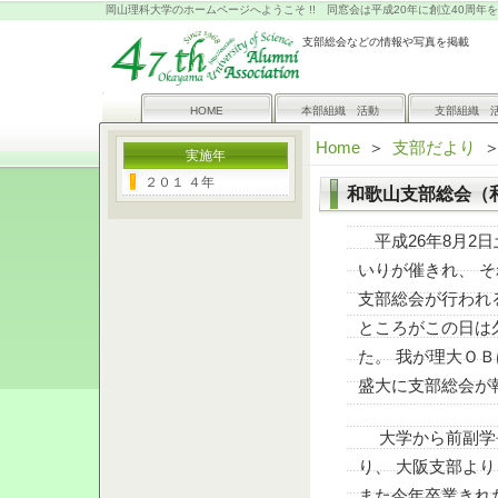
岡山理科大学のホームページへようこそ !! 同窓会は平成20年に創立40周年
支部総会などの情報や写真を掲載
HOME
本部組織 活動
支部組織 
Home
＞
支部だより
実施年
２０１ ４年
和歌山支部総会（和
平成26年8月2
いりが催きれ、 
支部総会が行われ
ところがこの日は
た。 我が理大ＯＢ
盛大に支部総会が
大学から前副学長
り、 大阪支部よ
また今年卒業きれ