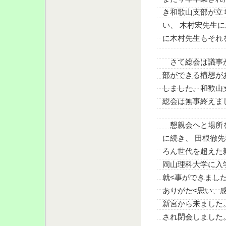
き和歌山支部が立
い、 木村宏先生
に木村先生もそれ
さて総会は議事が
部ができる構想が
しました。和歓山
総会は無事終えま
懇親会ヘと場所を
に続き、 田根徹
ろん世代を超えた
岡山理科大学に入
就<事ができまし
ありがた<思い、
新宮から来ました
され閉会しました