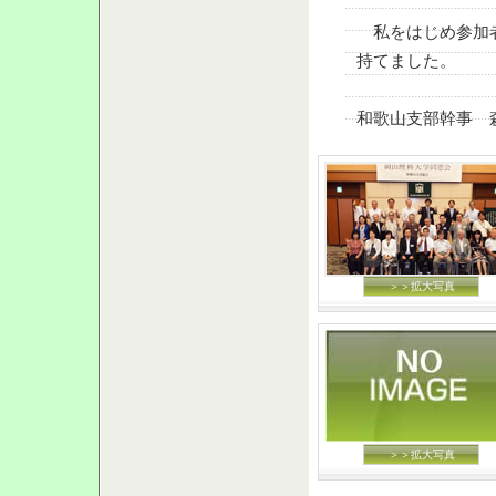
私をはじめ参加者
持てました。
和歌山支部幹事 
＞＞拡大写真
＞＞拡大写真