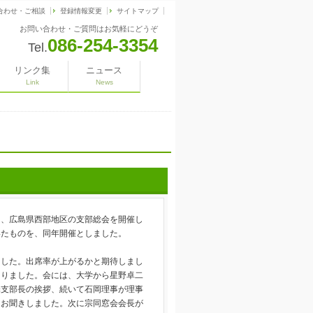
合わせ・ご相談
登録情報変更
サイトマップ
お問い合わせ・ご質問はお気軽にどうぞ
086-254-3354
Tel.
リンク集
ニュース
Link
News
、広島県西部地区の支部総会を開催し
いたものを、同年開催としました。
した。出席率が上がるかと期待しまし
ありました。会には、大学から星野卓二
澤支部長の挨拶、続いて石岡理事が理事
をお聞きしました。次に宗同窓会会長が