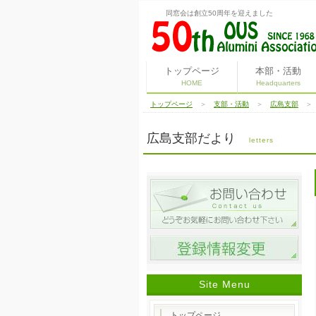
同窓会は創立50周年を迎えました
トップページ
本部・活動
HOME
Headquarters
トップページ
＞
支部・活動
＞
広島支部
広島支部だより
letters
Site Menu
トップページ