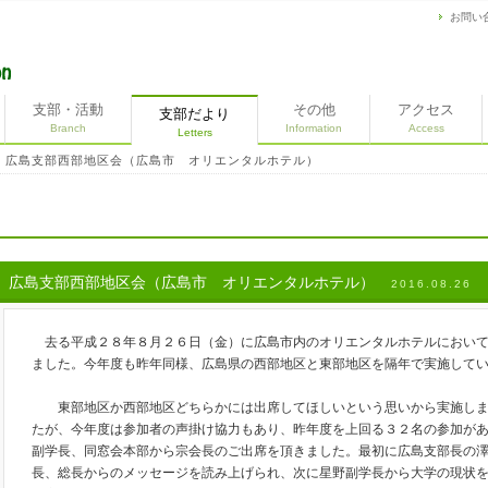
お問い
支部・活動
その他
アクセス
支部だより
Branch
Information
Access
Letters
広島支部西部地区会（広島市 オリエンタルホテル）
＞
広島支部西部地区会（広島市 オリエンタルホテル）
2016.08.26
去る平成２８年８月２６日（金）に広島市内のオリエンタルホテルにおいて
ました。今年度も昨年同様、広島県の西部地区と東部地区を隔年で実施して
東部地区か西部地区どちらかには出席してほしいという思いから実施しま
たが、今年度は参加者の声掛け協力もあり、昨年度を上回る３２名の参加が
副学長、同窓会本部から宗会長のご出席を頂きました。最初に広島支部長の
長、総長からのメッセージを読み上げられ、次に星野副学長から大学の現状