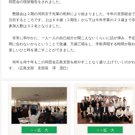
同窓会の現状報告をされました。
懇親会は２期の河田京子先輩の乾杯により始まりました。今年の支部総会で
注目するところです。上は６８歳（２期生）から下は今年卒業の２３歳まで
参加人数は３２名となりました。
非常に和やかに、一人一人の自己紹介が聞こえないくらいに話が弾み、予定
間に合わないからということで急遽、万歳三唱をし、学歌斉唱する時間が取
楽しいひと時を過ごすことができました。
何年も何十年もこの同窓会広島支部を絶やすことなく盛り上げていくのがわ
す。（広島支部 支部長 澤 茂巳）
＞＞拡 大
＞＞拡 大