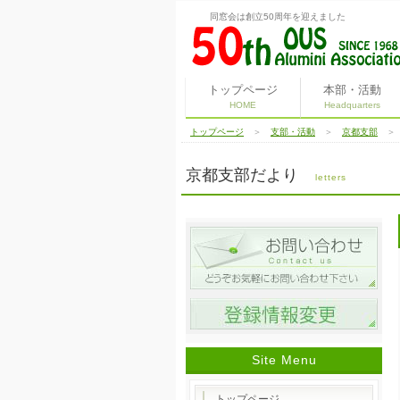
同窓会は創立50周年を迎えました
トップページ
本部・活動
HOME
Headquarters
トップページ
＞
支部・活動
＞
京都支部
京都支部だより
letters
Site Menu
トップページ