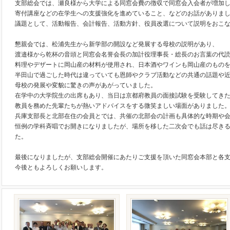
支部総会では、瀬良様から大学による同窓会費の徴収で同窓会入会者が増加
寄付講座などの在学生への支援強化を進めていること、などのお話がありま
議題として、活動報告、会計報告、活動方針、役員改選について説明をおこ
懇親会では、松浦先生から新学部の開設など発展する母校の説明があり、
渡邉様から乾杯の音頭と同窓会名誉会長の加計役理事長・総長のお言葉の代
料理やデザートに岡山産の材料が使用され、日本酒やワインも岡山産のもの
半田山で過ごした時代は違っていても恩師やクラブ活動などの共通の話題や
母校の発展や変貌に驚きの声があがっていました。
在学中の大学院生の出席もあり、当日は京都府教員の面接試験を受験してき
教員を務めた先輩たちが熱いアドバイスをする微笑ましい場面がありました
兵庫支部長と北部在住の会員とでは、共催の北部会の計画も具体的な時期や
恒例の学科斉唱でお開きになりましたが、場所を移した二次会でも話は尽き
た。
最後になりましたが、支部総会開催にあたりご支援を頂いた同窓会本部と各
今後ともよろしくお願いします。