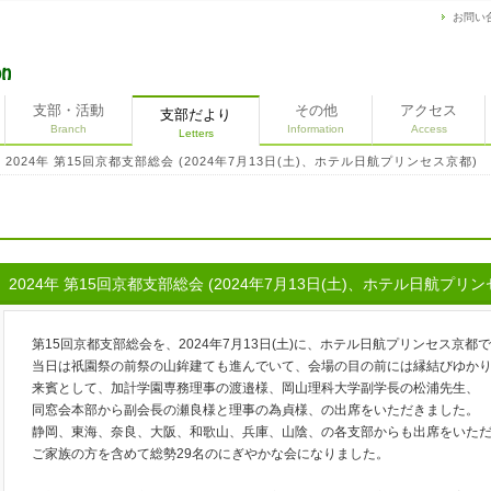
お問い
支部・活動
その他
アクセス
支部だより
Branch
Information
Access
Letters
2024年 第15回京都支部総会 (2024年7月13日(土)、ホテル日航プリンセス京都)
＞
2024年 第15回京都支部総会 (2024年7月13日(土)、ホテル日航プリ
第15回京都支部総会を、2024年7月13日(土)に、ホテル日航プリンセス京都
当日は祇園祭の前祭の山鉾建ても進んでいて、会場の目の前には縁結びゆか
来賓として、加計学園専務理事の渡邉様、岡山理科大学副学長の松浦先生、
同窓会本部から副会長の瀬良様と理事の為貞様、の出席をいただきました。
静岡、東海、奈良、大阪、和歌山、兵庫、山陰、の各支部からも出席をいた
ご家族の方を含めて総勢29名のにぎやかな会になりました。