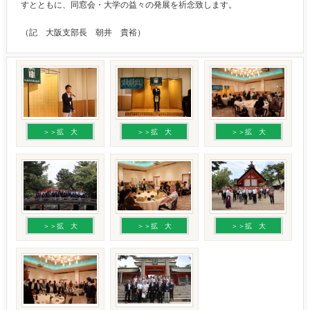
すとともに、同窓会・大学の益々の発展を祈念致します。
（記 大阪支部長 朝井 貴裕）
＞＞拡 大
＞＞拡 大
＞＞拡 大
＞＞拡 大
＞＞拡 大
＞＞拡 大