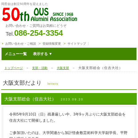
同窓会は創立50周年を迎えました
お問い合わせ・ご質問はお気軽にどうぞ
086-254-3354
Tel.
お問い合わせ・ご相談
登録情報変更
サイトマップ
メニュー一覧
大阪支部総会（住吉大社）
トップページ
＞
支部・活動
＞
大阪支部
＞
大阪支部だより
letters
大阪支部総会（住吉大社）
2023.09.20
令和
5
年
9
月
10
日（日）残暑厳しい中、
3
年
9
ヶ月ぶりに大阪支部総会を
住吉大社にて開催しました。
ご参加頂いたのは、大学関連から加計悟倉敷芸術科学大学副学長、平野