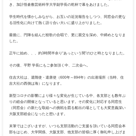
き、加計悟倉敷芸術科学大学副学長の乾杯で幕をあけました。
学生時代を懐かしみながら、お互いの近況報告をしつつ、同窓会の更な
る活性化に向けて熱く語り合い大いに盛り上がりました。
最後に、円陣を組んだ校歌の合唱で、更に親交を深め、中締めとなりま
した。
正午に始め、、、約
3
時間半余り“あっという間”のひと時となりました。
その後、平野 学長にもご参加頂く中、二次会へ。
住吉大社は、遣隋使・遣唐使（
600
年～
894
年）の出港場所（当時、住
吉大社の西側は海）になります。
新型コロナの影響により様々な変化が生じている中、各支部とも数年ぶ
りの総会の開催となっていると思います。その変化に対応する同窓生
（同窓会）の新たな取組への挑戦を図る船出の場としても大変意義深い
大阪支部総会になったと想います。
末筆ではございますが、いつも支部活動のご支援を頂いている同窓会本
部をはじめ、大学関係、大阪支部、他支部の皆様に厚く御礼申し上げま