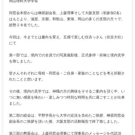
岡山理科大学学長
同窓会本部からは榊原副会長、上森理事そして大阪支部（初参加
2
名）
はもとより、滋賀、京都、和歌山、東海、岡山の多くの支部の方々で、
総勢２８名でした。
今回は、今までとは趣向を変え、五感で楽しむ住吉っさん（住吉大社）
にて
第一部では、境内での全員での写真撮影後、正式参拝・祈祷と境内見学
を致しました。
皆さんそれぞれに母校・同窓会・ご自身・家族のことなどを考え祈願さ
れたことと想います。
その後、境内の見学では、神職の方の興味をそそるご案内を頂く中、い
つに無い感覚を味わい・楽しみつつ特別な時間を共に過ごすことが出来
ました。
第二部の総会は、平野学長から大学の近況を含めたご挨拶、榊原同窓会
副会長のご挨拶を頂いた後、大阪支部の活動報告で終了致しました。
第三部の懇親会は、上森同窓会理事にて理事長のメッセージを代読頂