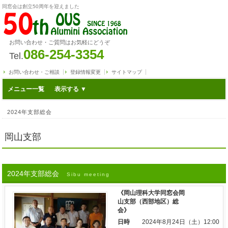
同窓会は創立50周年を迎えました
お問い合わせ・ご質問はお気軽にどうぞ
086-254-3354
Tel.
お問い合わせ・ご相談
登録情報変更
サイトマップ
メニュー一覧
2024年支部総会
岡山支部
2024年支部総会
Sibu meeting
《岡山理科大学同窓会岡
山支部（西部地区）総
会》
日時
2024年8月24日（土）12:00