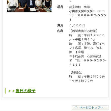
～
場所
割烹旅館 魚藤
小田郡矢掛町矢掛３０８５
TEL：０８６６-８２-０００
８
費用
５,０００円
内容
【希望者街並み散策】
時 刻：午前１２時００
分～午後１時３０分
散 策：本陣、西町イベ
ント広場、街並み、脇本
陣、下座場
※予約必要 石宮清寛ま
で TEL：０９０-５２６３-
４１６３
【懇親会】
時 刻：午後２時００分
～午後５時００分
＞＞
当日の様子