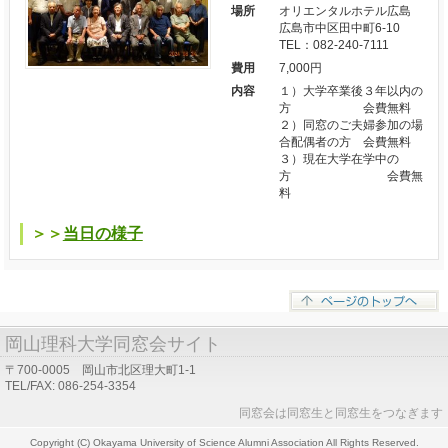
場所
オリエンタルホテル広島
広島市中区田中町6-10
TEL：082-240-7111
費用
7,000円
内容
１）大学卒業後３年以内の
方 会費無料
２）同窓のご夫婦参加の場
合配偶者の方 会費無料
３）現在大学在学中の
方 会費無
料
＞＞
当日の様子
岡山理科大学同窓会サイト
〒700-0005 岡山市北区理大町1-1
TEL/FAX: 086-254-3354
同窓会は同窓生と同窓生をつなぎます
Copyright (C) Okayama University of Science Alumni Association All Rights Reserved.